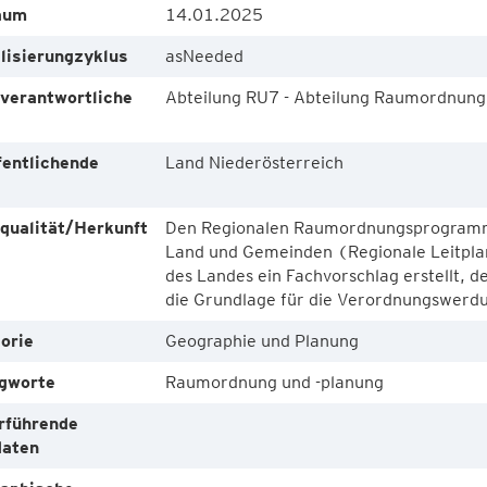
aum
14.01.2025
lisierungzyklus
asNeeded
verantwortliche
Abteilung RU7 - Abteilung Raumordnun
e
fentlichende
Land Niederösterreich
e
qualität/Herkunft
Den Regionalen Raumordnungsprogramme
Land und Gemeinden (Regionale Leitplan
des Landes ein Fachvorschlag erstellt,
die Grundlage für die Verordnungswerdu
orie
Geographie und Planung
gworte
Raumordnung und -planung
rführende
aten