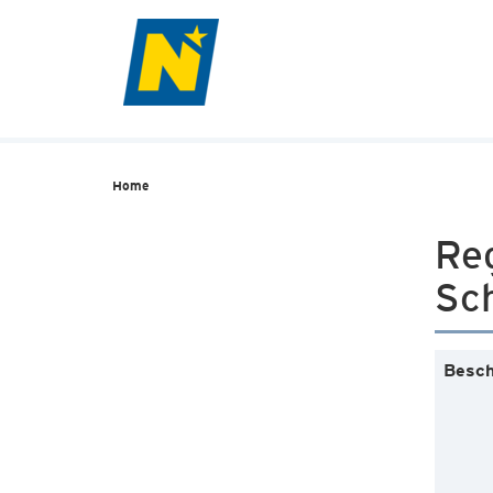
Home
Re
Sc
Besch