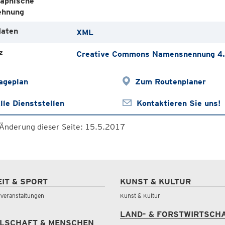
aphische
ehnung
aten
XML
z
Creative Commons Namensnennung 4.0
ageplan
Zum Routenplaner
lle Dienststellen
Kontaktieren Sie uns!
 Änderung dieser Seite: 15.5.2017
EIT & SPORT
KUNST & KULTUR
& Veranstaltungen
Kunst & Kultur
LAND- & FORSTWIRTSCH
LSCHAFT & MENSCHEN