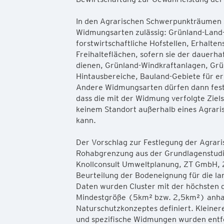
In den Agrarischen Schwerpunkträumen
Widmungsarten zulässig: Grünland-Land-
forstwirtschaftliche Hofstellen, Erhalt
Freihalteflächen, sofern sie der dauerha
dienen, Grünland-Windkraftanlagen, Grü
Hintausbereiche, Bauland-Gebiete für er
Andere Widmungsarten dürfen dann fest
dass die mit der Widmung verfolgte Zie
keinem Standort außerhalb eines Agrar
kann.
Der Vorschlag zur Festlegung der Agrar
Rohabgrenzung aus der Grundlagenstudi
Knollconsult Umweltplanung, ZT GmbH, 2
Beurteilung der Bodeneignung für die la
Daten wurden Cluster mit der höchsten d
Mindestgröße (5km² bzw. 2,5km²) anha
Naturschutzkonzeptes definiert. Kleiner
und spezifische Widmungen wurden entfe