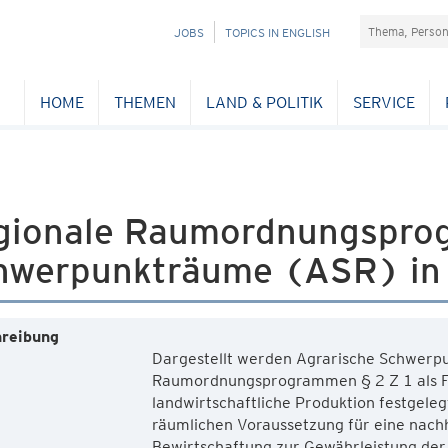
Suchefeld
NAVIGATION
JOBS
TOPICS IN ENGLISH
ÜBERSPRINGEN
HOME
THEMEN
LAND & POLITIK
SERVICE
gionale Raumordnungsprog
hwerpunkträume (ASR) in 
reibung
Dargestellt werden Agrarische Schwerp
Raumordnungsprogrammen § 2 Z 1 als Fl
landwirtschaftliche Produktion festgelegt
räumlichen Voraussetzung für eine nachha
Bewirtschaftung zur Gewährleistung der