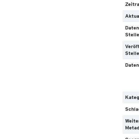
Zeitr
Aktua
Daten
Stell
Veröf
Stell
Daten
Kateg
Schla
Weite
Metad