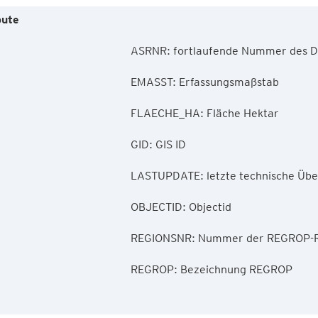
bute
        ASRNR: fortlaufende Nummer des Datensatzes

        EMASST: Erfassungsmaßstab

        FLAECHE_HA: Fläche Hektar

        GID: GIS ID

        LASTUPDATE: letzte technische Überarbeitung

        OBJECTID: Objectid

        REGIONSNR: Nummer der REGROP-Region

        REGROP: Bezeichnung REGROP
