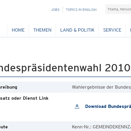
Suchefeld
NAVIGATION
JOBS
TOPICS IN ENGLISH
ÜBERSPRINGEN
HOME
THEMEN
LAND & POLITIK
SERVICE
ndespräsidentenwahl 2010 
reibung
Wahlergebnisse der Bundes
satz oder Dienst Link
Download Bundesprä
bute
Kenn-Nr.: GEMEINDEKENNZA