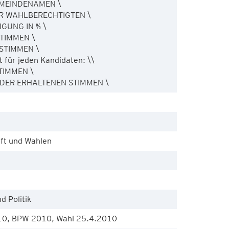
EMEINDENAMEN \ 

R WAHLBERECHTIGTEN \ 

GUNG IN % \ 

TIMMEN \ 

STIMMEN \ 

ilt für jeden Kandidaten: \\ 

IMMEN \ 

L DER ERHALTENEN STIMMEN \
ft und Wahlen
d Politik
10, BPW 2010, Wahl 25.4.2010