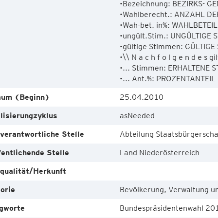
•Bezeichnung: BEZIRKS- G
•Wahlberecht.: ANZAHL DE
•Wah-bet. in%: WAHLBETEILI
•ungült.Stim.: UNGÜLTIGE S
•gültige Stimmen: GÜLTIGE 
•\\ N a c h f o l g e n d e s g
•... Stimmen: ERHALTENE ST
•... Ant.%: PROZENTANTEI
aum (Beginn)
25.04.2010
lisierungzyklus
asNeeded
verantwortliche Stelle
Abteilung Staatsbürgerscha
fentlichende Stelle
Land Niederösterreich
qualität/Herkunft
orie
Bevölkerung, Verwaltung un
gworte
Bundespräsidentenwahl 20