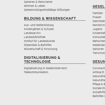
Sanieren & Renovieren
Wohnen & Leben
GESEL
Gemeinnützige/mildtätige Stiftungen
Familien
Frauen
BILDUNG & WISSENSCHAFT
Gleichbeh
Aus- und Weiterbildung
Monitorin
Kindergärten & Schulen
Jugend
Landesarchiv
Kinderbe
Landesbibliothek
Konsumen
Institut für Landeskunde
Menschen
Stipendien & Beihilfen
Niederlas
Wissenschaft & Forschung
Senioren
Tierschut
DIGITALISIERUNG &
TECHNOLOGIE
GESUN
Digitalisierung in Niederösterreich
Coronavi
Telekommunikation
Amtsarzt 
Gesundhei
Gesundhe
Pflege & 
Soziale D
Sozialhilf
Beihilfen