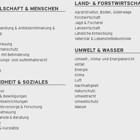
LAND- & FORSTWIRTSCH
LSCHAFT & MENSCHEN
Agrarstruktur, Boden, Güterwege
Forstwirtschaft
Jagd & Fischerei
andlung & Antidiskriminierung &
Landwirtschaft
g
Ländliche Entwicklung
Veterinär & Lebensmittelkontrolle
treuung
tenschutz
UMWELT & WASSER
 mit Behinderung
Umwelt-, Klima- und Energiebericht
sungs- und Aufenthaltsrecht
Abfall
Energie
z
Klima
Luft
DHEIT & SOZIALES
Nachhaltigkeit
rus
Naturschutz
& Bewilligungen
Umweltrecht
tseinrichtungen
Umweltschutz
itsvorsorge & Forschung
Wasser
Betreuung
ienste & Beratung
e
 & Kurplätze