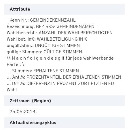
Attribute
Kenn-Nr.: GEMEINDEKENNZAHL

Bezeichnung: BEZIRKS- GEMEINDENAMEN

Wahl-berecht.: ANZAHL DER WAHLBERECHTIGTEN

Wahl-bet. in%: WAHLBETEILIGUNG IN % 

ungült.Stim.: UNGÜLTIGE STIMMEN 

gültige Stimmen: GÜLTIGE STIMMEN 

\\ N a c h f o l g e n d e s gilt für jede wahlwerbende 
Partei: \

... Stimmen: ERHALTENE STIMMEN 

... Ant.%: PROZENTANTEIL DER ERHALTENEN STIMMEN

... Diff.%: DIFFERENZ IN PROZENT ZUR LETZTEN EU 
Wahl
Zeitraum (Beginn)
25.05.2014
Aktualisierungzyklus