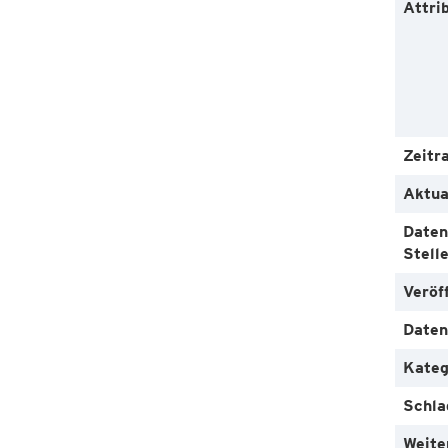
Attri
Zeitr
Aktua
Daten
Stell
Veröf
Daten
Kateg
Schla
Weite