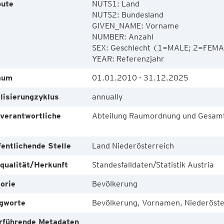
bute
NUTS1: Land 

NUTS2: Bundesland 

GIVEN_NAME: Vorname

NUMBER: Anzahl

SEX: Geschlecht (1=MALE; 2=FEMA
YEAR: Referenzjahr
aum
01.01.2010 - 31.12.2025
lisierungzyklus
annually
verantwortliche
Abteilung Raumordnung und Gesamt
e
fentlichende Stelle
Land Niederösterreich
qualität/Herkunft
Standesfalldaten/Statistik Austria
orie
Bevölkerung
gworte
Bevölkerung, Vornamen, Niederöste
rführende Metadaten