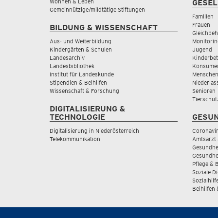
Wohnen & Leben
GESEL
Gemeinnützige/mildtätige Stiftungen
Familien
Frauen
BILDUNG & WISSENSCHAFT
Gleichbeh
Aus- und Weiterbildung
Monitorin
Kindergärten & Schulen
Jugend
Landesarchiv
Kinderbe
Landesbibliothek
Konsumen
Institut für Landeskunde
Menschen
Stipendien & Beihilfen
Niederlas
Wissenschaft & Forschung
Senioren
Tierschut
DIGITALISIERUNG &
TECHNOLOGIE
GESUN
Digitalisierung in Niederösterreich
Coronavi
Telekommunikation
Amtsarzt 
Gesundhei
Gesundhe
Pflege & 
Soziale D
Sozialhilf
Beihilfen