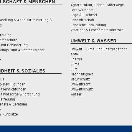
LSCHAFT & MENSCHEN
Agrarstruktur, Boden, Güterwege
Forstwirtschaft
Jagd & Fischerei
andlung & Antidiskriminierung &
Landwirtschaft
g
Ländliche Entwicklung
Veterinär & Lebensmittelkontrolle
treuung
tenschutz
UMWELT & WASSER
 mit Behinderung
Umwelt-, Klima- und Energiebericht
sungs- und Aufenthaltsrecht
Abfall
Energie
z
Klima
Luft
DHEIT & SOZIALES
Nachhaltigkeit
rus
Naturschutz
& Bewilligungen
Umweltrecht
tseinrichtungen
Umweltschutz
itsvorsorge & Forschung
Wasser
Betreuung
ienste & Beratung
e
 & Kurplätze