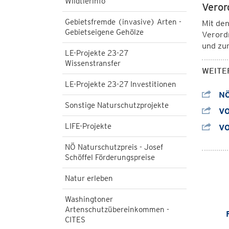
Wildtierinfo
Veror
Gebietsfremde (invasive) Arten -
Mit den
Gebietseigene Gehölze
Verord
und zur
LE-Projekte 23-27
Wissenstransfer
WEITE
LE-Projekte 23-27 Investitionen
NÖ
Sonstige Naturschutzprojekte
VO
LIFE-Projekte
VO 
NÖ Naturschutzpreis - Josef
Schöffel Förderungspreise
Natur erleben
Washingtoner
Artenschutzübereinkommen -
CITES