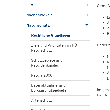
Luft
Gemäß 
Nachhaltigkeit
E
A
Naturschutz
Z
B
Rechtliche Grundlagen
Bedeut
Ziele und Prioritäten im NÖ
Naturschutz
N
Schutzgebiete und
N
Naturdenkmäler
N
A
Natura 2000
D
Datenaktualisierung in
Im gesa
Europaschutzgebieten
Landsch
Artenschutz