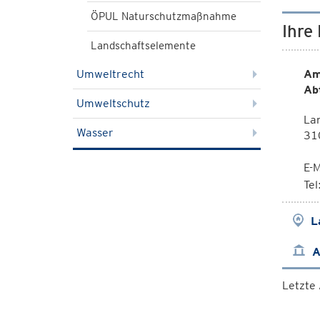
ÖPUL Naturschutzmaßnahme
Ihre
Landschaftselemente
Umweltrecht
Am
Ab
Umweltschutz
La
Wasser
310
E-M
Te
L
A
Letzte