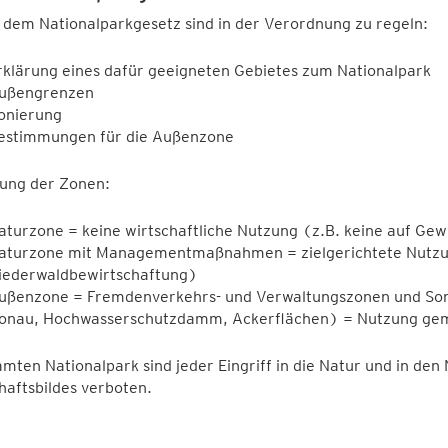
dem Nationalparkgesetz sind in der Verordnung zu regeln:
rklärung eines dafür geeigneten Gebietes zum Nationalpark
ußengrenzen
onierung
estimmungen für die Außenzone
ung der Zonen:
aturzone = keine wirtschaftliche Nutzung (z.B. keine auf Ge
aturzone mit Managementmaßnahmen = zielgerichtete Nutzu
iederwaldbewirtschaftung)
ußenzone = Fremdenverkehrs- und Verwaltungszonen und Sond
onau, Hochwasserschutzdamm, Ackerflächen) = Nutzung gemä
mten Nationalpark sind jeder Eingriff in die Natur und in den
aftsbildes verboten.