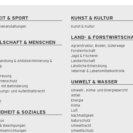
EIT & SPORT
KUNST & KULTUR
& Veranstaltungen
Kunst & Kultur
LAND- & FORSTWIRTSCH
LSCHAFT & MENSCHEN
Agrarstruktur, Boden, Güterwege
Forstwirtschaft
Jagd & Fischerei
andlung & Antidiskriminierung &
Landwirtschaft
g
Ländliche Entwicklung
Veterinär & Lebensmittelkontrolle
treuung
tenschutz
UMWELT & WASSER
 mit Behinderung
Umwelt-, Klima- und Energiebericht
sungs- und Aufenthaltsrecht
Abfall
Energie
z
Klima
Luft
DHEIT & SOZIALES
Nachhaltigkeit
rus
Naturschutz
& Bewilligungen
Umweltrecht
tseinrichtungen
Umweltschutz