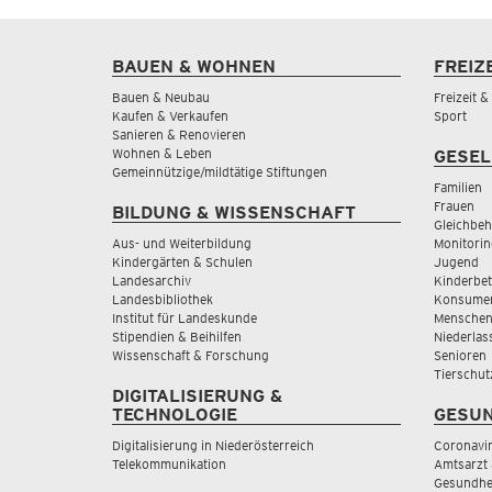
BAUEN & WOHNEN
FREIZ
Bauen & Neubau
Freizeit 
Kaufen & Verkaufen
Sport
Sanieren & Renovieren
Wohnen & Leben
GESEL
Gemeinnützige/mildtätige Stiftungen
Familien
Frauen
BILDUNG & WISSENSCHAFT
Gleichbeh
Aus- und Weiterbildung
Monitorin
Kindergärten & Schulen
Jugend
Landesarchiv
Kinderbe
Landesbibliothek
Konsumen
Institut für Landeskunde
Menschen
Stipendien & Beihilfen
Niederlas
Wissenschaft & Forschung
Senioren
Tierschut
DIGITALISIERUNG &
TECHNOLOGIE
GESUN
Digitalisierung in Niederösterreich
Coronavi
Telekommunikation
Amtsarzt 
Gesundhei