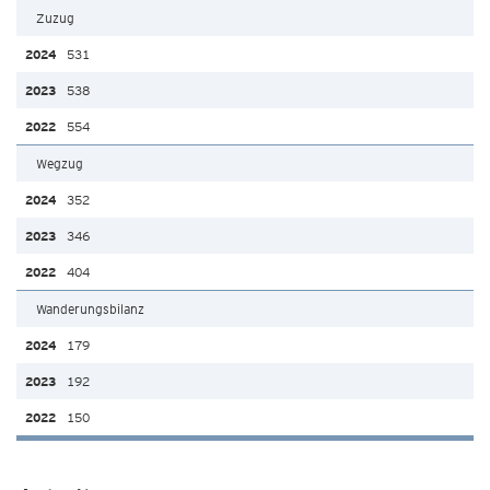
Zuzug
531
538
554
Wegzug
352
346
404
Wanderungsbilanz
179
192
150