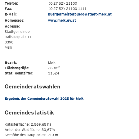
Telefon:
(0 27 52) 21100
Fax:
(0 27 52) 21100 1111
E-Mail:
buergermeisterbuero@stadt-melk.at
Homepage:
www.melk.gv.at
Adresse:
Stadtgemeinde
Rathausplatz 11
3390
Melk
Bezirk:
Melk
2
Flächengröße:
26 km
Stat. Kennziffer:
31524
Gemeinderatswahlen
Ergebnis der Gemeinderatswahl 2025 für Melk
Gemeindestatistik
Katasterfläche: 2.569,65 ha
Anteil der Waldfläche: 30,67 %
Seehöhe des Hauptortes: 213 m