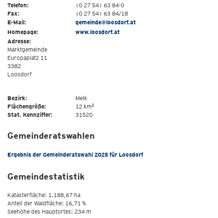
Telefon:
(0 27 54) 63 84-0
Fax:
(0 27 54) 63 84/18
E-Mail:
gemeinde@loosdorf.at
Homepage:
www.loosdorf.at
Adresse:
Marktgemeinde
Europaplatz 11
3382
Loosdorf
Bezirk:
Melk
2
Flächengröße:
12 km
Stat. Kennziffer:
31520
Gemeinderatswahlen
Ergebnis der Gemeinderatswahl 2025 für Loosdorf
Gemeindestatistik
Katasterfläche: 1.188,67 ha
Anteil der Waldfläche: 16,71 %
Seehöhe des Hauptortes: 234 m