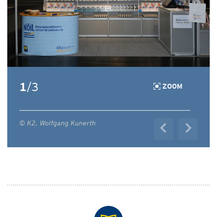
1
/3
ZOOM
© K2, Wolfgang Kunerth