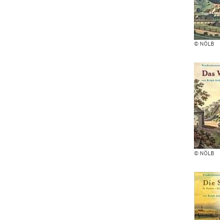
© NÖLB
© NÖLB