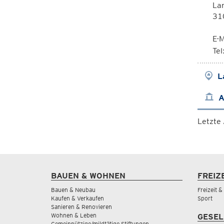
Lan
310
E-M
Te
L
A
Letzte
BAUEN & WOHNEN
FREIZ
Bauen & Neubau
Freizeit 
Kaufen & Verkaufen
Sport
Sanieren & Renovieren
Wohnen & Leben
GESEL
Gemeinnützige/mildtätige Stiftungen