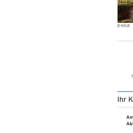
© NÖLB
Ihr 
Am
Ab