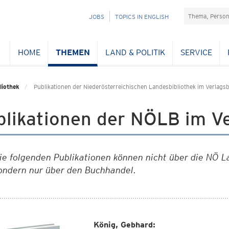
Suchefeld
NAVIGATION
JOBS
TOPICS IN ENGLISH
ÜBERSPRINGEN
HOME
THEMEN
LAND & POLITIK
SERVICE
liothek
Publikationen der Niederösterreichischen Landesbibliothek im Verlag
blikationen der NÖLB im V
ie folgenden Publikationen können nicht über die NÖ 
ondern nur über den Buchhandel.
König, Gebhard: