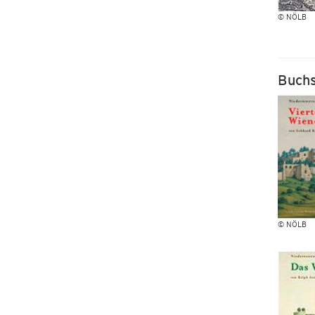
© NÖLB
Buchs
© NÖLB