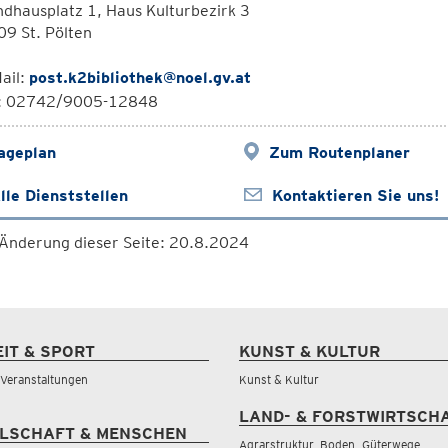
dhausplatz 1, Haus Kulturbezirk 3
9 St. Pölten
ail:
post.k2bibliothek@noel.gv.at
l: 02742/9005-12848
ageplan
Zum Routenplaner
lle Dienststellen
Kontaktieren Sie uns!
 Änderung dieser Seite: 20.8.2024
EIT & SPORT
KUNST & KULTUR
& Veranstaltungen
Kunst & Kultur
LAND- & FORSTWIRTSCH
LSCHAFT & MENSCHEN
Agrarstruktur, Boden, Güterwege