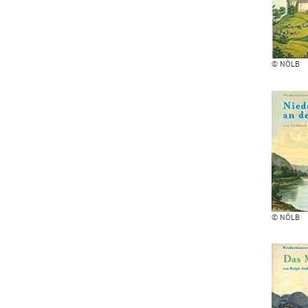
© NÖLB
© NÖLB