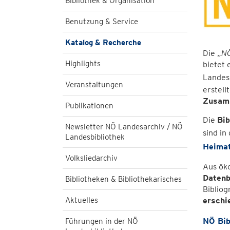
Bibliothek & Organisation
Benutzung & Service
Katalog & Recherche
Die „
NÖ
Highlights
bietet 
Landes
Veranstaltungen
erstell
Zusamm
Publikationen
Die
Bib
Newsletter NÖ Landesarchiv / NÖ
sind i
Landesbibliothek
Heimat
Volksliedarchiv
Aus ök
Datenb
Bibliotheken & Bibliothekarisches
Bibliog
Aktuelles
erschi
NÖ Bib
Führungen in der NÖ