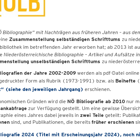
 Bibliographie“
mit Nachträgen aus früheren Jahren – aus dem
eine
Zusammenstellung selbständigen Schrifttums
zu nied
bibliothek im betreffenden Jahr erworben hat; ab 2013 ist a
te
Niederösterreichische Bibliographie
– Artikel und Aufsätze i
enstellung unselbständigen Schrifttums
zu niederösterr
liografien der Jahre 2002-2009
werden als pdf-Datei onlin
n gedruckter Form als Rubrik (1973-1991) bzw. als
Beihefte
(
“ (siehe den jeweiligen Jahrgang)
erschienen.
onomischen Gründen wird die
NÖ Bibliografie ab 2010
nur me
ankabfrage
zur Verfügung gestellt. Um eine gewisse Übersicht
raphie eines Jahres dabei jeweils in
zwei Teile
geteilt: Publika
enen
sind, und Publikationen, die bereits
früher erschienen
si
liografie 2024 (Titel mit Erscheinungsjahr 2024), noch 