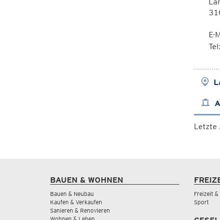
Lan
310
E-M
Te
L
A
Letzte
BAUEN & WOHNEN
FREIZ
Bauen & Neubau
Freizeit 
Kaufen & Verkaufen
Sport
Sanieren & Renovieren
Wohnen & Leben