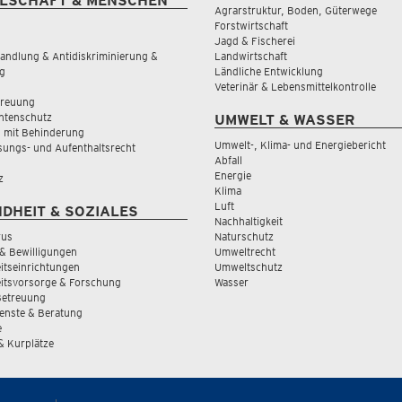
LSCHAFT & MENSCHEN
Agrarstruktur, Boden, Güterwege
Forstwirtschaft
Jagd & Fischerei
andlung & Antidiskriminierung &
Landwirtschaft
g
Ländliche Entwicklung
Veterinär & Lebensmittelkontrolle
treuung
tenschutz
UMWELT & WASSER
 mit Behinderung
Umwelt-, Klima- und Energiebericht
sungs- und Aufenthaltsrecht
Abfall
Energie
z
Klima
Luft
DHEIT & SOZIALES
Nachhaltigkeit
rus
Naturschutz
& Bewilligungen
Umweltrecht
tseinrichtungen
Umweltschutz
itsvorsorge & Forschung
Wasser
Betreuung
ienste & Beratung
e
 & Kurplätze