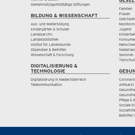
GESEL
Gemeinnützige/mildtätige Stiftungen
Familien
Frauen
BILDUNG & WISSENSCHAFT
Gleichbeh
Aus- und Weiterbildung
Monitorin
Kindergärten & Schulen
Jugend
Landesarchiv
Kinderbe
Landesbibliothek
Konsumen
Institut für Landeskunde
Menschen
Stipendien & Beihilfen
Niederlas
Wissenschaft & Forschung
Senioren
Tierschut
DIGITALISIERUNG &
TECHNOLOGIE
GESUN
Digitalisierung in Niederösterreich
Coronavi
Telekommunikation
Amtsarzt 
Gesundhei
Gesundhe
Pflege & 
Soziale D
Sozialhilf
Beihilfen