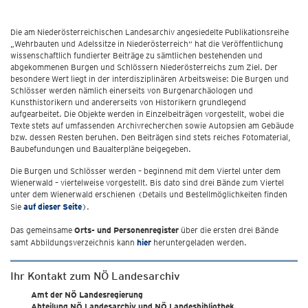
Die am Niederösterreichischen Landesarchiv angesiedelte Publikationsreihe
„Wehrbauten und Adelssitze in Niederösterreich“ hat die Veröffentlichung
wissenschaftlich fundierter Beiträge zu sämtlichen bestehenden und
abgekommenen Burgen und Schlössern Niederösterreichs zum Ziel. Der
besondere Wert liegt in der interdisziplinären Arbeitsweise: Die Burgen und
Schlösser werden nämlich einerseits von Burgenarchäologen und
Kunsthistorikern und andererseits von Historikern grundlegend
aufgearbeitet. Die Objekte werden in Einzelbeiträgen vorgestellt, wobei die
Texte stets auf umfassenden Archivrecherchen sowie Autopsien am Gebäude
bzw. dessen Resten beruhen. Den Beiträgen sind stets reiches Fotomaterial,
Baubefundungen und Baualterpläne beigegeben.
Die Burgen und Schlösser werden – beginnend mit dem Viertel unter dem
Wienerwald – viertelweise vorgestellt. Bis dato sind drei Bände zum Viertel
unter dem Wienerwald erschienen (Details und Bestellmöglichkeiten finden
Sie
auf dieser Seite
).
Das gemeinsame
Orts- und Personenregister
über die ersten drei Bände
samt Abbildungsverzeichnis kann
hier
heruntergeladen werden.
Ihr Kontakt zum NÖ Landesarchiv
Amt der NÖ Landesregierung
Abteilung NÖ Landesarchiv und NÖ Landesbibliothek