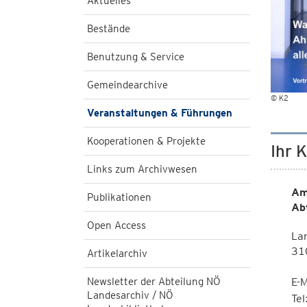
Aktuelles
Bestände
Benutzung & Service
Gemeindearchive
© K2
Veranstaltungen & Führungen
Kooperationen & Projekte
Ihr 
Links zum Archivwesen
Am
Publikationen
Ab
Open Access
Lan
310
Artikelarchiv
Newsletter der Abteilung NÖ
E-M
Landesarchiv / NÖ
Te