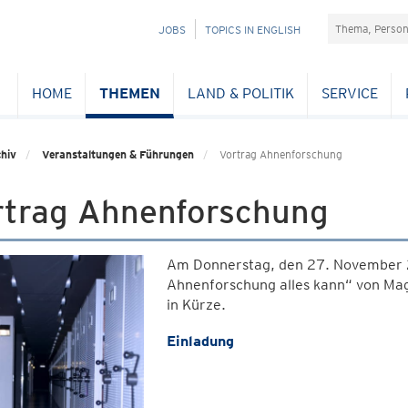
Suchefeld
NAVIGATION
JOBS
TOPICS IN ENGLISH
ÜBERSPRINGEN
HOME
THEMEN
LAND & POLITIK
SERVICE
hiv
Veranstaltungen & Führungen
Vortrag Ahnenforschung
rtrag Ahnenforschung
Am Donnerstag, den 27. November 
Ahnenforschung alles kann“ von Mag.
in Kürze.
Einladung