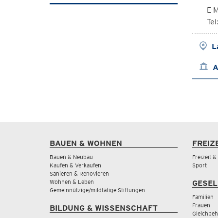
E-M
Te
L
A
BAUEN & WOHNEN
FREIZ
Bauen & Neubau
Freizeit 
Kaufen & Verkaufen
Sport
Sanieren & Renovieren
Wohnen & Leben
GESEL
Gemeinnützige/mildtätige Stiftungen
Familien
Frauen
BILDUNG & WISSENSCHAFT
Gleichbeh