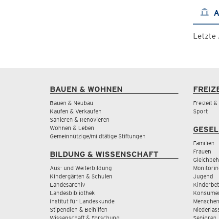
A
Letzte
BAUEN & WOHNEN
FREIZ
Bauen & Neubau
Freizeit 
Kaufen & Verkaufen
Sport
Sanieren & Renovieren
Wohnen & Leben
GESEL
Gemeinnützige/mildtätige Stiftungen
Familien
Frauen
BILDUNG & WISSENSCHAFT
Gleichbeh
Aus- und Weiterbildung
Monitorin
Kindergärten & Schulen
Jugend
Landesarchiv
Kinderbe
Landesbibliothek
Konsumen
Institut für Landeskunde
Menschen
Stipendien & Beihilfen
Niederlas
Wissenschaft & Forschung
Senioren