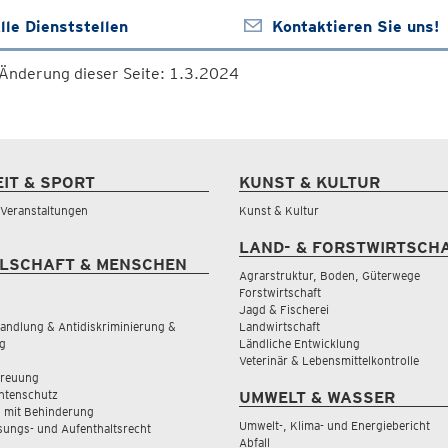
lle Dienststellen
Kontaktieren Sie uns!
 Änderung dieser Seite: 1.3.2024
EIT & SPORT
KUNST & KULTUR
& Veranstaltungen
Kunst & Kultur
LAND- & FORSTWIRTSCH
LSCHAFT & MENSCHEN
Agrarstruktur, Boden, Güterwege
Forstwirtschaft
Jagd & Fischerei
andlung & Antidiskriminierung &
Landwirtschaft
g
Ländliche Entwicklung
Veterinär & Lebensmittelkontrolle
treuung
tenschutz
UMWELT & WASSER
 mit Behinderung
Umwelt-, Klima- und Energiebericht
sungs- und Aufenthaltsrecht
Abfall