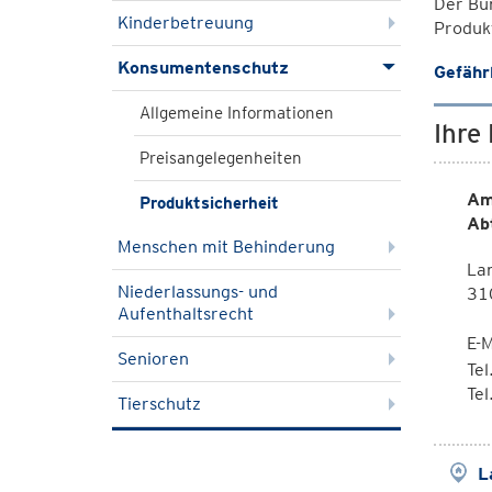
Der Bun
Kinderbetreuung
Produk
Konsumentenschutz
Gefähr
Allgemeine Informationen
Ihre
Preisangelegenheiten
Am
Produktsicherheit
Ab
Menschen mit Behinderung
La
Niederlassungs- und
310
Aufenthaltsrecht
E-M
Senioren
Te
Te
Tierschutz
L