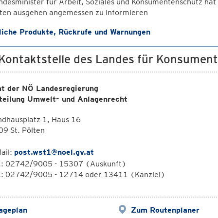
desminister für Arbeit, Soziales und Konsumentenschutz hat d
ten ausgehen angemessen zu informieren
liche Produkte, Rückrufe und Warnungen
 Kontaktstelle des Landes für Konsumen
t der NÖ Landesregierung
teilung Umwelt- und Anlagenrecht
ndhausplatz 1, Haus 16
9 St. Pölten
ail:
post.wst1@noel.gv.at
l.: 02742/9005 - 15307 (Auskunft)
l.: 02742/9005 - 12714 oder 13411 (Kanzlei)
ageplan
Zum Routenplaner