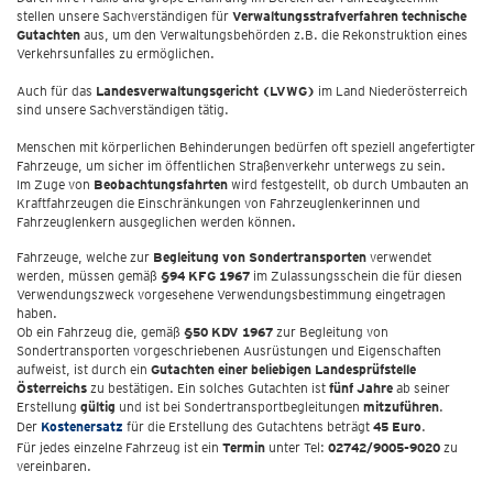
stellen unsere Sachverständigen für
Verwaltungsstrafverfahren technische
Gutachten
aus, um den Verwaltungsbehörden z.B. die Rekonstruktion eines
Verkehrsunfalles zu ermöglichen.
Auch für das
Landesverwaltungsgericht (LVWG)
im Land Niederösterreich
sind unsere Sachverständigen tätig.
Menschen mit körperlichen Behinderungen bedürfen oft speziell angefertigter
Fahrzeuge, um sicher im öffentlichen Straßenverkehr unterwegs zu sein.
Im Zuge von
Beobachtungsfahrten
wird festgestellt, ob durch Umbauten an
Kraftfahrzeugen die Einschränkungen von Fahrzeuglenkerinnen und
Fahrzeuglenkern ausgeglichen werden können.
Fahrzeuge, welche zur
Begleitung von Sondertransporten
verwendet
werden, müssen gemäß
§94 KFG 1967
im Zulassungsschein die für diesen
Verwendungszweck vorgesehene Verwendungsbestimmung eingetragen
haben.
Ob ein Fahrzeug die, gemäß
§50 KDV 1967
zur Begleitung von
Sondertransporten vorgeschriebenen Ausrüstungen und Eigenschaften
aufweist, ist durch ein
Gutachten einer beliebigen Landesprüfstelle
Österreichs
zu bestätigen. Ein solches Gutachten ist
fünf Jahre
ab seiner
Erstellung
gültig
und ist bei Sondertransportbegleitungen
mitzuführen
.
Der
Kostenersatz
für die Erstellung des Gutachtens beträgt
45 Euro
.
Für jedes einzelne Fahrzeug ist ein
Termin
unter Tel:
02742/9005-9020
zu
vereinbaren.