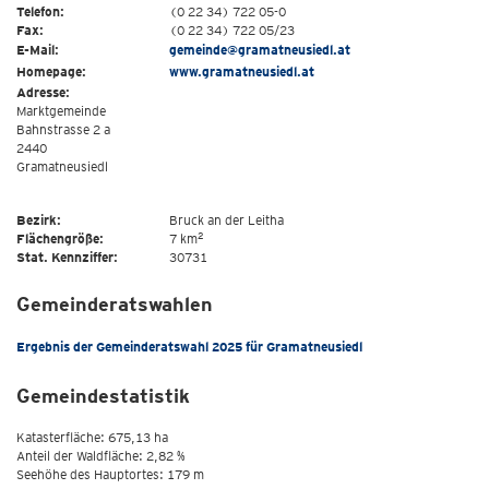
Telefon:
(0 22 34) 722 05-0
Fax:
(0 22 34) 722 05/23
E-Mail:
gemeinde@gramatneusiedl.at
Homepage:
www.gramatneusiedl.at
Adresse:
Marktgemeinde
Bahnstrasse 2 a
2440
Gramatneusiedl
Bezirk:
Bruck an der Leitha
2
Flächengröße:
7 km
Stat. Kennziffer:
30731
Gemeinderatswahlen
Ergebnis der Gemeinderatswahl 2025 für Gramatneusiedl
Gemeindestatistik
Katasterfläche: 675,13 ha
Anteil der Waldfläche: 2,82 %
Seehöhe des Hauptortes: 179 m