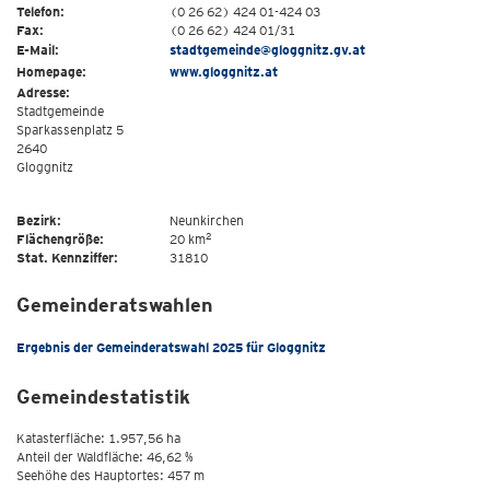
Telefon:
(0 26 62) 424 01-424 03
Fax:
(0 26 62) 424 01/31
E-Mail:
stadtgemeinde@gloggnitz.gv.at
Homepage:
www.gloggnitz.at
Adresse:
Stadtgemeinde
Sparkassenplatz 5
2640
Gloggnitz
Bezirk:
Neunkirchen
2
Flächengröße:
20 km
Stat. Kennziffer:
31810
Gemeinderatswahlen
Ergebnis der Gemeinderatswahl 2025 für Gloggnitz
Gemeindestatistik
Katasterfläche: 1.957,56 ha
Anteil der Waldfläche: 46,62 %
Seehöhe des Hauptortes: 457 m