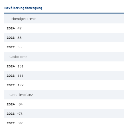
Bevölkerungsbewegung
Lebendgeborene
47
38
35
Gestorbene
131
111
127
Geburtenbilanz
-84
-73
-92