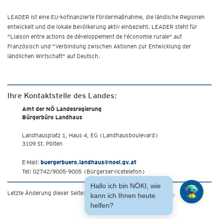
LEADER ist eine EU-kofinanzierte Fördermaßnahme, die ländliche Regionen
entwickelt und die lokale Bevölkerung aktiv einbezieht. LEADER steht für
"Liaison entre actions de développement de l'économie rurale" auf
Französisch und "Verbindung zwischen Aktionen zur Entwicklung der
ländlichen Wirtschaft" auf Deutsch.
Ihre Kontaktstelle des Landes:
Amt der NÖ Landesregierung
Bürgerbüro Landhaus
Landhausplatz 1, Haus 4, EG (Landhausboulevard)
3109 St. Pölten
E-Mail:
buergerbuero.landhaus@noel.gv.at
Tel: 02742/9005-9005 (Bürgerservicetelefon)
Hallo ich bin NÖKI, wie
Letzte Änderung dieser Seite: 31.7.2019
kann ich Ihnen heute
helfen?