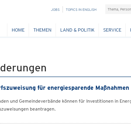
Suchefeld
NAVIGATION
JOBS
TOPICS IN ENGLISH
ÜBERSPRINGEN
HOME
THEMEN
LAND & POLITIK
SERVICE
rderungen
fszuweisung für energiesparende Maßnahmen
en und Gemeindeverbände können für Investitionen in Energi
szuweisungen beantragen.