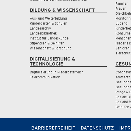
Familien
Frauen
BILDUNG & WISSENSCHAFT
Gleichbeh
Aus- und Weiterbildung
Monitorin
Kindergärten & Schulen
Jugend
Landesarchiv
Kinderbe
Landesbibliothek
Konsumen
Institut für Landeskunde
Menschen
Stipendien & Beihilfen
Niederlas
Wissenschaft & Forschung
Senioren
Tierschut
DIGITALISIERUNG &
TECHNOLOGIE
GESUN
Digitalisierung in Niederösterreich
Coronavi
Telekommunikation
Amtsarzt 
Gesundhei
Gesundhe
Pflege & 
Soziale D
Sozialhilf
Beihilfen
BARRIEREFREIHEIT
DATENSCHUTZ
IMP