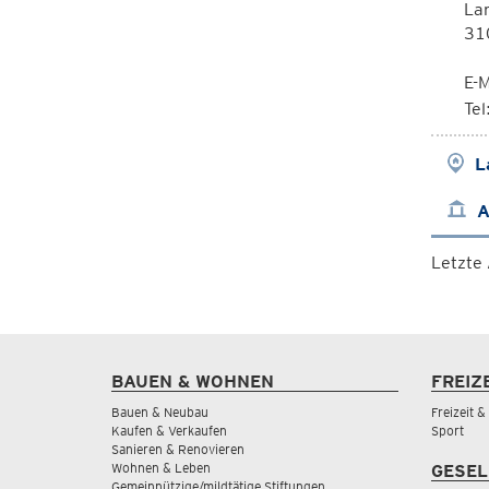
La
310
E-M
Te
L
A
Letzte
BAUEN & WOHNEN
FREIZ
Bauen & Neubau
Freizeit 
Kaufen & Verkaufen
Sport
Sanieren & Renovieren
Wohnen & Leben
GESEL
Gemeinnützige/mildtätige Stiftungen