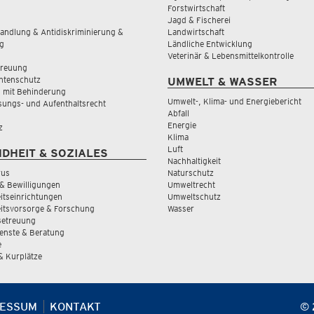
Forstwirtschaft
Jagd & Fischerei
andlung & Antidiskriminierung &
Landwirtschaft
g
Ländliche Entwicklung
Veterinär & Lebensmittelkontrolle
treuung
tenschutz
UMWELT & WASSER
 mit Behinderung
Umwelt-, Klima- und Energiebericht
sungs- und Aufenthaltsrecht
Abfall
Energie
z
Klima
Luft
DHEIT & SOZIALES
Nachhaltigkeit
rus
Naturschutz
& Bewilligungen
Umweltrecht
tseinrichtungen
Umweltschutz
itsvorsorge & Forschung
Wasser
Betreuung
ienste & Beratung
e
 & Kurplätze
RESSUM
KONTAKT
© 