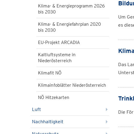
Bildu
Klima- & Energieprogramm 2026
bis 2030
Um Gem
Klima- & Energiefahrplan 2020
es dies
bis 2030
EU-Projekt ARCADIA
Klima
Kaltluftsysteme in
Niederösterreich
Das La
Unters
Klimafit NÖ
Klimainfoblätter Niederösterreich
NÖ Hitzekarten
Trink
Luft
Die För
Nachhaltigkeit
Naturschutz