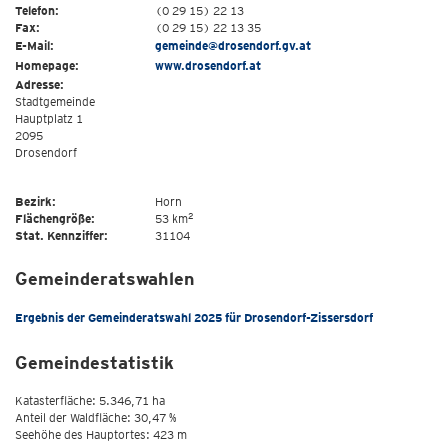
Telefon:
(0 29 15) 22 13
Fax:
(0 29 15) 22 13 35
E-Mail:
gemeinde@drosendorf.gv.at
Homepage:
www.drosendorf.at
Adresse:
Stadtgemeinde
Hauptplatz 1
2095
Drosendorf
Bezirk:
Horn
2
Flächengröße:
53 km
Stat. Kennziffer:
31104
Gemeinderatswahlen
Ergebnis der Gemeinderatswahl 2025 für Drosendorf-Zissersdorf
Gemeindestatistik
Katasterfläche: 5.346,71 ha
Anteil der Waldfläche: 30,47 %
Seehöhe des Hauptortes: 423 m