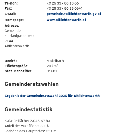
Telefon:
(0 25 33) 80 18 06
Fax:
(0 25 33) 80 18 06/4
E-Mail:
gemeinde@altlichtenwarth.gv.at
Homepage:
www.altlichtenwarth.at
Adresse:
Gemeinde
Florianigasse 150
2144
Altlichtenwarth
Bezirk:
Mistelbach
2
Flächengröße:
20 km
Stat. Kennziffer:
31601
Gemeinderatswahlen
Ergebnis der Gemeinderatswahl 2025 für Altlichtenwarth
Gemeindestatistik
Katasterfläche: 2.045,67 ha
Anteil der Waldfläche: 3,1 %
Seehöhe des Hauptortes: 231 m