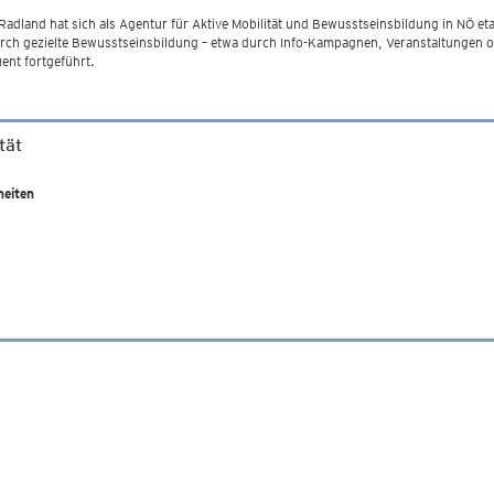
and hat sich als Agentur für Aktive Mobilität und Bewusstseinsbildung in NÖ etabli
. Durch gezielte Bewusstseinsbildung – etwa durch Info-Kampagnen, Veranstaltungen 
uent fortgeführt.
tät
eiten