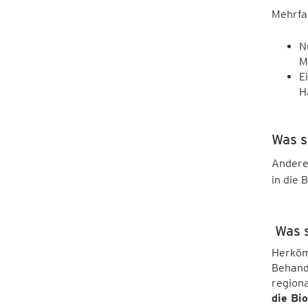
Mehrfa
N
M
E
H
Was s
Andere
in die
Was s
Herkömm
Behand
region
die Bi