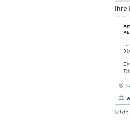
Ihre
Am
Ab
La
310
E-M
Te
L
A
Letzte