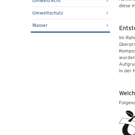
Umweltrecht
diese 
Umweltschutz
Wasser
Entst
Im Rah
überprü
Kompost
wurden
Aufgrun
in der 
Welch
Folgend