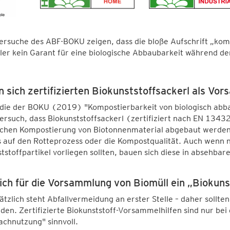
rsuche des ABF-BOKU zeigen, dass die bloße Aufschrift „komp
ler kein Garant für eine biologische Abbaubarkeit während d
n sich zertifizierten Biokunststoffsackerl als Vor
udie der BOKU (2019) "Kompostierbarkeit von biologisch abb
versuch, dass Biokunststoffsackerl (zertifiziert nach EN 13
schen Kompostierung von Biotonnenmaterial abgebaut werden.
s auf den Rotteprozess oder die Kompostqualität. Auch wenn
tstoffpartikel vorliegen sollten, bauen sich diese in absehbare
ich für die Vorsammlung von Biomüll ein „Biokun
tzlich steht Abfallvermeidung an erster Stelle – daher sollt
en. Zertifizierte Biokunststoff-Vorsammelhilfen sind nur bei 
chnutzung" sinnvoll.