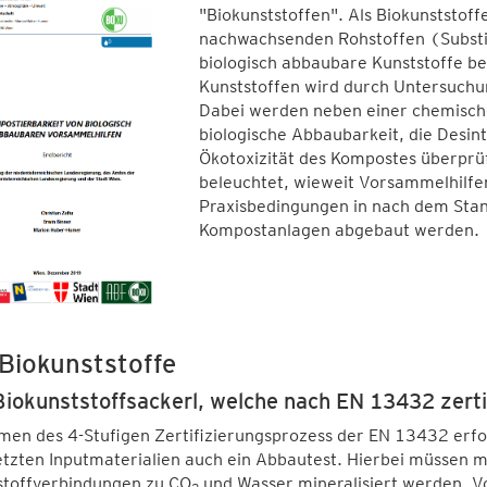
"Biokunststoffen". Als Biokunststoff
nachwachsenden Rohstoffen (Substit
biologisch abbaubare Kunststoffe be
Kunststoffen wird durch Untersuch
Dabei werden neben einer chemische
biologische Abbaubarkeit, die Desi
Ökotoxizität des Kompostes überprü
beleuchtet, wieweit Vorsammelhilfe
Praxisbedingungen in nach dem Stan
Kompostanlagen abgebaut werden.
Biokunststoffe
Biokunststoffsackerl, welche nach EN 13432 zertif
en des 4-Stufigen Zertifizierungsprozess der EN 13432 erfol
tzten Inputmaterialien auch ein Abbautest. Hierbei müssen m
stoffverbindungen zu CO
und Wasser mineralisiert werden. V