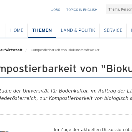
Suchefeld
NAVIGATION
JOBS
TOPICS IN ENGLISH
ÜBERSPRINGEN
HOME
THEMEN
LAND & POLITIK
SERVICE
laufwirtschaft
Kompostierbarkeit von Biokunststoffsackerl
postierbarkeit von "Bioku
tudie der Universität für Bodenkultur, im Auftrag der 
iederösterreich, zur Kompostierbarkeit von biologisch
Im Zuge der aktuellen Diskussion üb