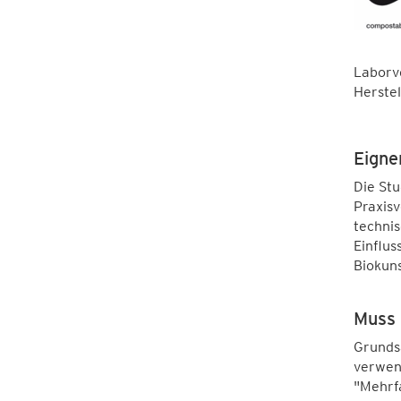
Laborve
Herstel
Eigne
Die St
Praxis
techni
Einflus
Biokuns
Muss 
Grundsä
verwend
"Mehrfa