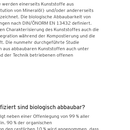
e werden einerseits Kunststoffe aus
ution von Mineralöl) und/oder andererseits
zeichnet. Die biologische Abbaubarkeit von
ungen nach DIN/ÖNORM EN 13432 definiert.
n Charakterisierung des Kunststoffes auch die
ntegration während der Kompostierung und die
ft. Die nunmehr durchgeführte Studie
n aus abbaubaren Kunststoffen auch unter
d der Technik betriebenen offenen
iziert sind biologisch abbaubar?
gt neben einer Offenlegung von 99 % aller
in. 90 % der organischen
on den restlichen 10 % wird angenommen, dass