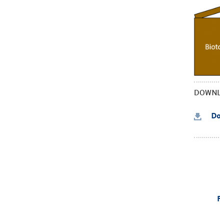
DOWN
Do