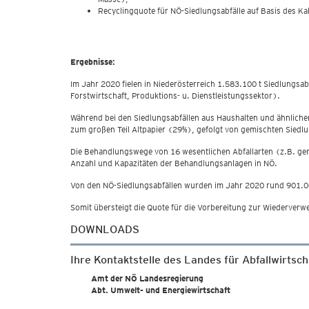
Recyclingquote für NÖ-Siedlungsabfälle auf Basis des Ka
Ergebnisse:
Im Jahr 2020 fielen in Niederösterreich 1.583.100 t Siedlungs
Forstwirtschaft, Produktions- u. Dienstleistungssektor).
Während bei den Siedlungsabfällen aus Haushalten und ähnliche
zum großen Teil Altpapier (29%), gefolgt von gemischten Siedl
Die Behandlungswege von 16 wesentlichen Abfallarten (z.B. gemis
Anzahl und Kapazitäten der Behandlungsanlagen in NÖ.
Von den NÖ-Siedlungsabfällen wurden im Jahr 2020 rund 901.00
Somit übersteigt die Quote für die Vorbereitung zur Wiederver
DOWNLOADS
Ihre Kontaktstelle des Landes für Abfallwirtsch
Amt der NÖ Landesregierung
Abt. Umwelt- und Energiewirtschaft