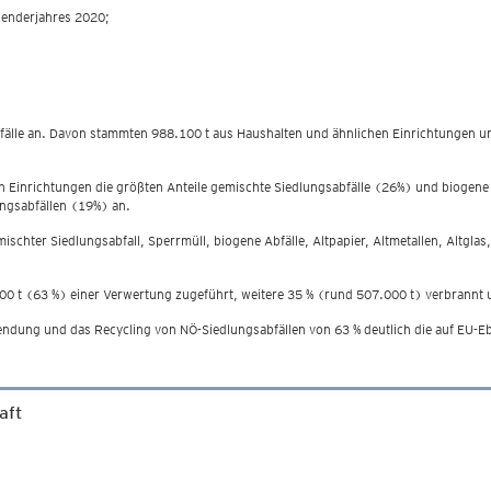
lenderjahres 2020;
abfälle an. Davon stammten 988.100 t aus Haushalten und ähnlichen Einrichtungen u
n Einrichtungen die größten Anteile gemischte Siedlungsabfälle (26%) und biogene 
ungsabfällen (19%) an.
chter Siedlungsabfall, Sperrmüll, biogene Abfälle, Altpapier, Altmetallen, Altgla
0 t (63 %) einer Verwertung zugeführt, weitere 35 % (rund 507.000 t) verbrannt 
wendung und das Recycling von NÖ-Siedlungsabfällen von 63 % deutlich die auf EU-
aft