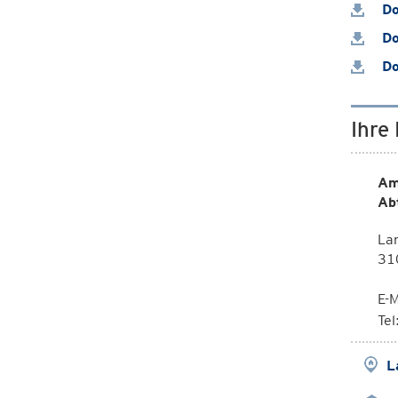
Do
Do
Do
Ihre
Am
Ab
Lan
310
E-M
Te
L