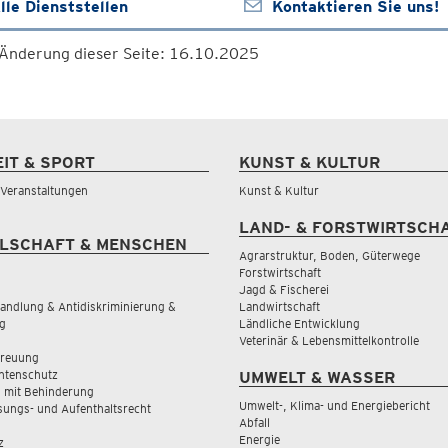
lle Dienststellen
Kontaktieren Sie uns!
 Änderung dieser Seite: 16.10.2025
EIT & SPORT
KUNST & KULTUR
& Veranstaltungen
Kunst & Kultur
LAND- & FORSTWIRTSCH
LSCHAFT & MENSCHEN
Agrarstruktur, Boden, Güterwege
Forstwirtschaft
Jagd & Fischerei
andlung & Antidiskriminierung &
Landwirtschaft
g
Ländliche Entwicklung
Veterinär & Lebensmittelkontrolle
treuung
tenschutz
UMWELT & WASSER
 mit Behinderung
Umwelt-, Klima- und Energiebericht
sungs- und Aufenthaltsrecht
Abfall
Energie
z