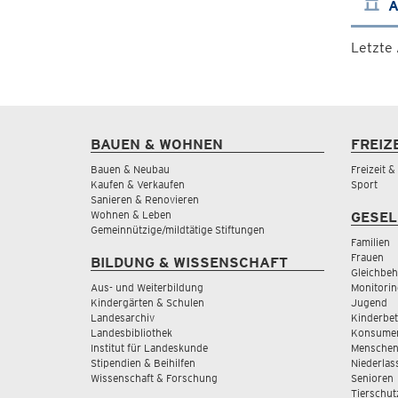
A
Letzte
BAUEN & WOHNEN
FREIZ
Bauen & Neubau
Freizeit 
Kaufen & Verkaufen
Sport
Sanieren & Renovieren
Wohnen & Leben
GESEL
Gemeinnützige/mildtätige Stiftungen
Familien
Frauen
BILDUNG & WISSENSCHAFT
Gleichbeh
Aus- und Weiterbildung
Monitorin
Kindergärten & Schulen
Jugend
Landesarchiv
Kinderbe
Landesbibliothek
Konsumen
Institut für Landeskunde
Menschen
Stipendien & Beihilfen
Niederlas
Wissenschaft & Forschung
Senioren
Tierschut