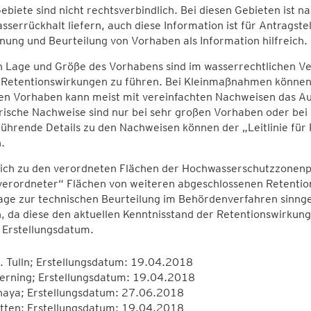
ebiete sind nicht rechtsverbindlich. Bei diesen Gebieten ist n
serrückhalt liefern, auch diese Information ist für Antragst
nung und Beurteilung von Vorhaben als Information hilfreich.
 Lage und Größe des Vorhabens sind im wasserrechtlichen Ve
 Retentionswirkungen zu führen. Bei Kleinmaßnahmen können N
en Vorhaben kann meist mit vereinfachten Nachweisen das Au
rische Nachweise sind nur bei sehr großen Vorhaben oder bei
führende Details zu den Nachweisen können der „Leitlinie f
n.
lich zu den verordneten Flächen der Hochwasserschutzzonenp
verordneter“ Flächen von weiteren abgeschlossenen Retentio
age zur technischen Beurteilung im Behördenverfahren sin
 da diese den aktuellen Kenntnisstand der Retentionswirkung
s Erstellungsdatum.
l. Tulln; Erstellungsdatum: 19.04.2018
ierning; Erstellungsdatum: 19.04.2018
haya; Erstellungsdatum: 27.06.2018
itten; Erstellungsdatum: 19.04.2018