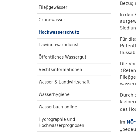
Bezug 
Fließgewässer
In den
Grundwasser
ausgew
Siedlun
Hochwasserschutz
Für di
Lawinenwarndienst
Retenti
flussa
Öffentliches Wassergut
Die Vo
Rechtsinformationen
(Retent
Fließge
Wasser & Landwirtschaft
wasser
Wasserhygiene
Durch 
kleiner
Wasserbuch online
des Ho
Hydrographie und
Im
NÖ-
Hochwasserprognosen
„bedeu