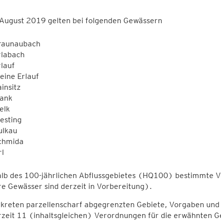
 August 2019 gelten bei folgenden Gewässern
raunaubach
rlabach
rlauf
eine Erlauf
insitz
ank
elk
esting
ulkau
chmida
rl
alb des 100-jährlichen Abflussgebietes (HQ100) bestimmte V
e Gewässer sind derzeit in Vorbereitung).
kreten parzellenscharf abgegrenzten Gebiete, Vorgaben und 
rzeit 11 (inhaltsgleichen) Verordnungen für die erwähnten 