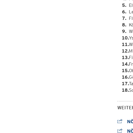
E
L
F
K
W
Y
W
M
F
F
O
G
T
S
WEITE
NÖ
NÖ 