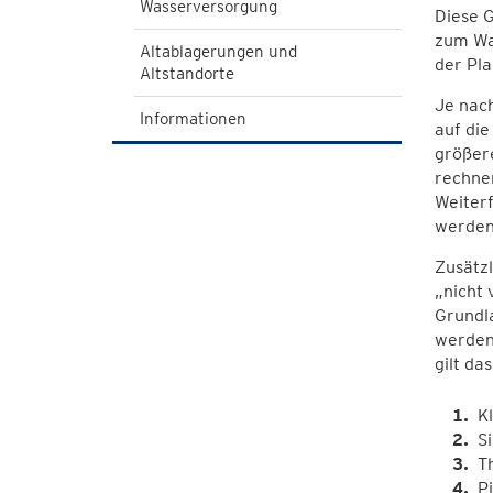
Wasserversorgung
Diese G
zum Was
Altablagerungen und
der Pla
Altstandorte
Je nach
Informationen
auf die
größer
rechne
Weiter
werde
Zusätz
„nicht 
Grundl
werden,
gilt da
K
S
T
P