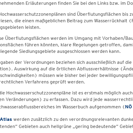
nehmenden Erläuterungen finden Sie bei den Links bzw. im D
 Hochwasserschutzzonenplänen sind Überflutungsflächen bis z
iesen, die einen maßgeblichen Beitrag zum Wasserrückhalt (
gsgebieten leisten.
ese Überflutungsflächen werden im Umgang mit Vorhaben/Bautä
onsflächen führen könnten, klare Regelungen getroffen, dami
bliegende Siedlungsgebiete ausgeschlossen werden kann.
rgaben der Verordnungen beziehen sich ausschließlich auf di
ion). Auswirkung auf die örtlichen Abflussverhältnisse (Änd
schwindigkeiten) müssen wie bisher bei jeder bewilligungsp
rechtlichen Verfahrens geprüft werden.
die Hochwasserschutzzonenpläne ist es erstmals möglich au
en Veränderungen) zu erfassen. Dazu wird jede wasserrechtl
chwasserabflussbereiches im Wasserbuch aufgenommen (
NÖ 
Atlas
werden zusätzlich zu den verordnungsrelevanten dunke
tenden“ Gebieten auch hellgrüne „gering bedeutende“ Gebiet