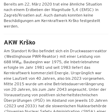
Bereits am 22. März 2020 trat eine ähnliche Situation
nach einem Erdbeben der Magnitude 5,4 (EMSC) in
Zagreb/Kroatien auf. Auch damals konnten keine
Beschädigungen am Kernkraftwerk Krško festgestellt
werden.
AKW Krško
Am Standort Krško befindet sich ein Druckwasserreaktor
(Westinghouse PWR-Reaktor) mit einer Leistung von
688 MW
. Baubeginn war 1975, die Inbetriebnahme
el
erfolgte im Jahr 1981 und seit 1983 liefert das
Kernkraftwerk kommerziell Energie. Ursprünglich war
eine Laufzeit von 40 Jahren, also bis 2023 vorgesehen.
Mitte 2015 wurde um eine Betriebsdauerverlängerung
von 20 Jahren, bis zum Jahr 2043 angesucht. Unter der
Voraussetzung von positiven sicherheitstechnischen
Überprüfungen (PSÜ) im Abstand von jeweils 10 Jahren
(2023 und 2033) hat die slowenischen Nuklearbehörde
(Slovenian Nuclear Safety Administration (SNSA) einer