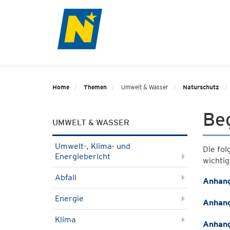
Home
Themen
Umwelt & Wasser
Naturschutz
Beg
UMWELT & WASSER
Umwelt-, Klima- und
Die fol
Energiebericht
wichti
Abfall
Anhang
Energie
Anhang
Klima
Anhang