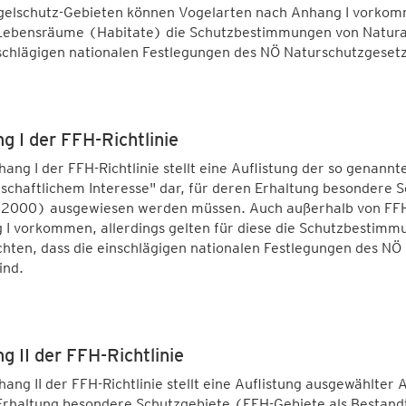
gelschutz-Gebieten können Vogelarten nach Anhang I vorkomme
Lebensräume (Habitate) die Schutzbestimmungen von Natura 2
schlägigen nationalen Festlegungen des NÖ Naturschutzgesetze
g I der FFH-Richtlinie
ang I der FFH-Richtlinie stellt eine Auflistung der so genan
chaftlichem Interesse" dar, für deren Erhaltung besondere S
 2000) ausgewiesen werden müssen. Auch außerhalb von FF
I vorkommen, allerdings gelten für diese die Schutzbestimmu
hten, dass die einschlägigen nationalen Festlegungen des NÖ
ind.
g II der FFH-Richtlinie
ang II der FFH-Richtlinie stellt eine Auflistung ausgewählter
Erhaltung besondere Schutzgebiete (FFH-Gebiete als Bestan