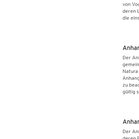
von Vo
deren 
die ein
Anhan
Der Anh
gemeins
Natura
Anhang 
zu beac
gültig s
Anhan
Der Anh
deren 