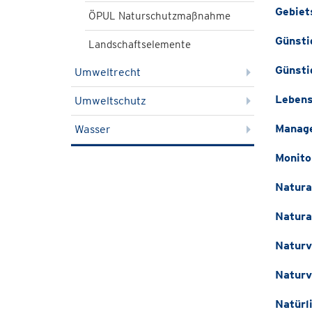
Gebiet
ÖPUL Naturschutzmaßnahme
Günsti
Landschaftselemente
Günsti
Umweltrecht
Leben
Umweltschutz
Manag
Wasser
Monito
Natura
Natura
Naturv
Naturv
Natürl