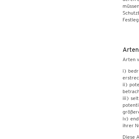
müssen
Schutzb
Festleg
Arten
Arten v
i) bedr
erstrec
ii) pot
betrach
iii) se
potent
größere
iv) end
ihrer 
Diese A