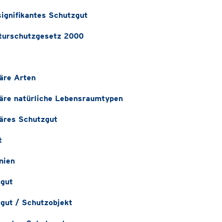
signifikantes Schutzgut
urschutzgesetz 2000
täre Arten
täre natürliche Lebensraumtypen
täres Schutzgut
t
nien
gut
gut / Schutzobjekt