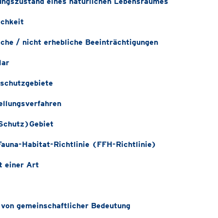
ungszustand eines natürlichen Lebensraumes
ichkeit
iche / nicht erhebliche Beeinträchtigungen
lar
schutzgebiete
ellungsverfahren
Schutz)Gebiet
Fauna-Habitat-Richtlinie (FFH-Richtlinie)
t einer Art
 von gemeinschaftlicher Bedeutung