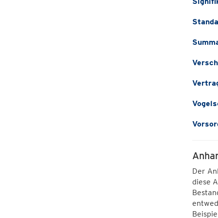
Signif
Standa
Summat
Versch
Vertra
Vogels
Vorsor
Anhan
Der Anh
diese 
Bestan
entwed
Beispie