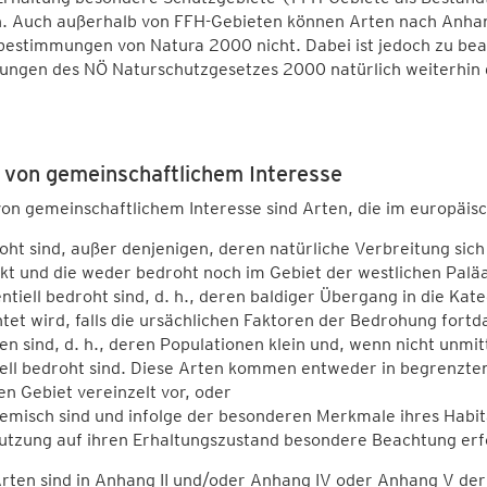
. Auch außerhalb von FFH-Gebieten können Arten nach Anhang 
estimmungen von Natura 2000 nicht. Dabei ist jedoch zu beac
ungen des NÖ Naturschutzgesetzes 2000 natürlich weiterhin g
 von gemeinschaftlichem Interesse
on gemeinschaftlichem Interesse sind Arten, die im europäisc
oht sind, außer denjenigen, deren natürliche Verbreitung si
kt und die weder bedroht noch im Gebiet der westlichen Paläar
entiell bedroht sind, d. h., deren baldiger Übergang in die Ka
tet wird, falls die ursächlichen Faktoren der Bedrohung fortd
lten sind, d. h., deren Populationen klein und, wenn nicht unmi
iell bedroht sind. Diese Arten kommen entweder in begrenzte
n Gebiet vereinzelt vor, oder
emisch sind und infolge der besonderen Merkmale ihres Habit
Nutzung auf ihren Erhaltungszustand besondere Beachtung erf
rten sind in Anhang II und/oder Anhang IV oder Anhang V der