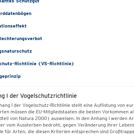
ikantes Schutzgut
rddatenbögen
ionseffekt
lechterungsverbot
gsnaturschutz
chutz-Richtlinie (VS-Richtlinie)
geprinzip
g I der Vogelschutzrichtlinie
ang I der Vogelschutz-Richtlinie stellt eine Auflistung von 
Arten müssen die EU-Mitgliedstaaten die besten Vorkommen al
dteil von Natura 2000) ausweisen. In den Anhang I werden 
er vom Aussterben bedroht, gegen Veränderung ihrer Lebensr
le für Arten, die diesen Kriterien entsprechen sind Großtra