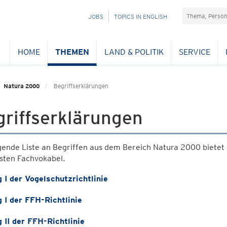
Suchefeld
NAVIGATION
JOBS
TOPICS IN ENGLISH
ÜBERSPRINGEN
HOME
THEMEN
LAND & POLITIK
SERVICE
Natura 2000
Begriffserklärungen
riffserklärungen
gende Liste an Begriffen aus dem Bereich Natura 2000 bietet 
gsten Fachvokabel.
 I der Vogelschutzrichtlinie
 I der FFH-Richtlinie
 II der FFH-Richtlinie