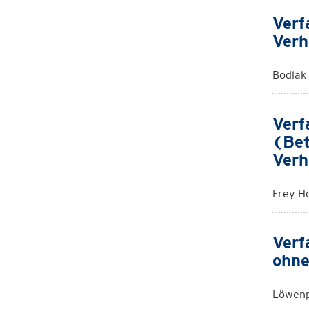
Verf
Verh
Bodlak
Verf
(Bet
Verh
Frey H
Verf
ohne
Löwenp