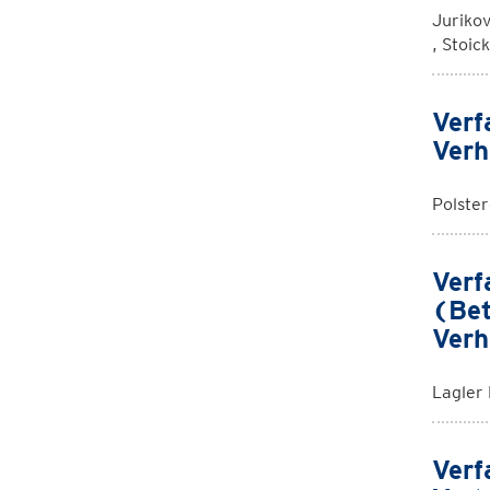
Jurikov
, Stoic
Verf
Verh
Polste
Verf
(Bet
Verh
Lagler
Verf