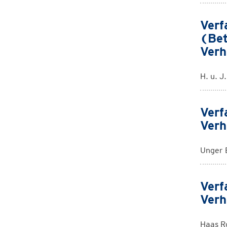
Verf
(Bet
Verh
H. u. J
Verf
Verh
Unger 
Verf
Verh
Haas R