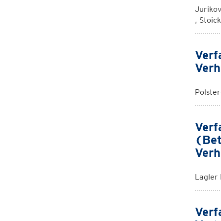
Jurikov
, Stoic
Verf
Verh
Polste
Verf
(Bet
Verh
Lagler
Verf