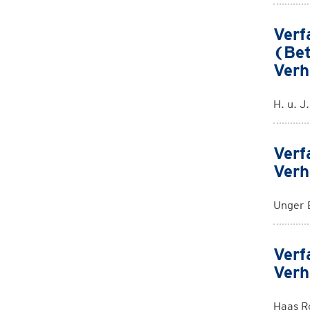
Verf
(Bet
Verh
H. u. J
Verf
Verh
Unger 
Verf
Verh
Haas R