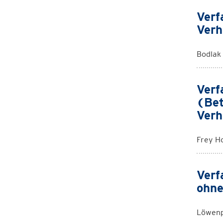
Verf
Verh
Bodlak
Verf
(Bet
Verh
Frey H
Verf
ohne
Löwenp