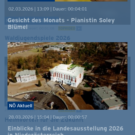
02.03.2026 | 13:09 | Dauer: 00:04:01
Gesicht des Monats - Pianistin Soley
NÖ Aktuell / NÖ Wissen
Blümel
07.07.2026 | Dauer: 00:01:08
TOPVIDEO
Waldjugendspiele 2026
NÖ Aktuell
NÖ Aktuell
29.06.2026 | Dauer: 00:00:18
TOPVIDEO
28.03.2026 | 15:04 | Dauer: 00:00:57
Heimvorteil für die Zukunft
Einblicke in die Landesausstellung 2026