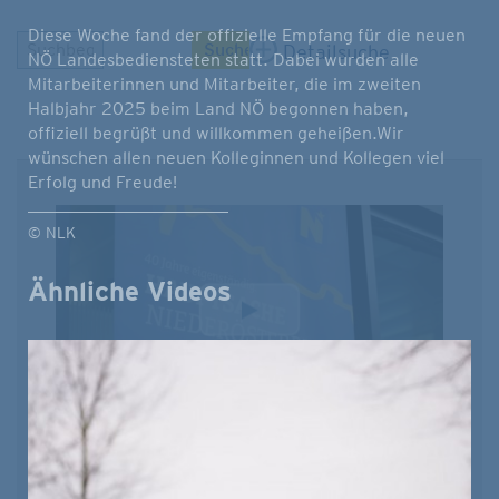
Diese Woche fand der offizielle Empfang für die neuen
Detailsuche
NÖ Landesbediensteten statt. Dabei wurden alle
Mitarbeiterinnen und Mitarbeiter, die im zweiten
Halbjahr 2025 beim Land NÖ begonnen haben,
offiziell begrüßt und willkommen geheißen.Wir
wünschen allen neuen Kolleginnen und Kollegen viel
Erfolg und Freude!
© NLK
Ähnliche Videos
NÖ Aktuell / NÖ History
TOPVIDEO
10.07.2026 | 16:31 | Dauer: 00:00:29