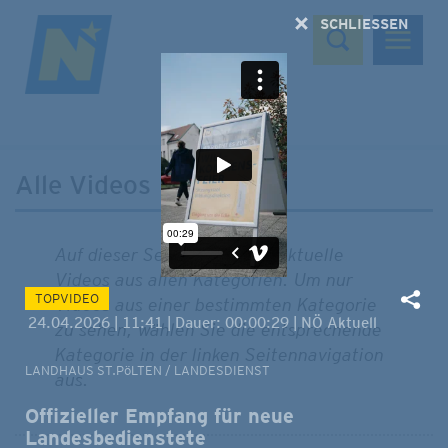
Suchen
SCHLIESSEN
Alle Videos
Auf dieser Seite finden Sie aktuelle
Videos aus allen Kategorien. Um nur
TOPVIDEO
Videos aus einer bestimmten Kategorie
24.04.2026 | 11:41 | Dauer: 00:00:29 | NÖ Aktuell
zu sehen, wählen Sie die entsprechende
Kategorie in der linken Seitennavigation
LANDHAUS ST.PöLTEN
/
LANDESDIENST
aus.
Offizieller Empfang für neue
Landesbedienstete