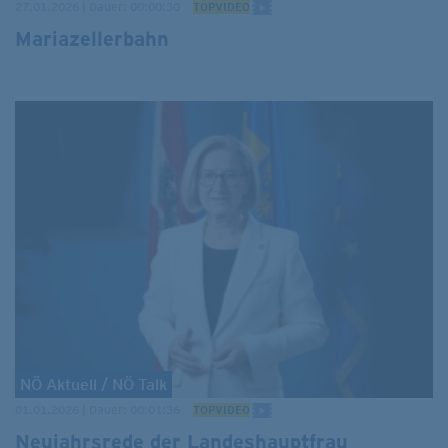
27.01.2026 | Dauer: 00:00:30
TOPVIDEO
Mariazellerbahn
NÖ Aktuell / NÖ Talk
01.01.2026 | Dauer: 00:01:36
TOPVIDEO
Neujahrsrede der Landeshauptfrau